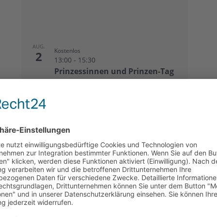
AUG.
Kostenlos
2
13:00
-
15:30
Prinzessinnen und Prinzen-Tag
in der Burg Brüggen zum
Entdecker-Sonntag