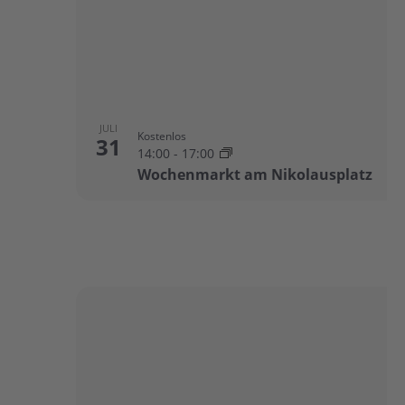
Veranstaltungen
in
Photo
View
JULI
Kostenlos
31
14:00
-
17:00
Wochenmarkt am Nikolausplatz