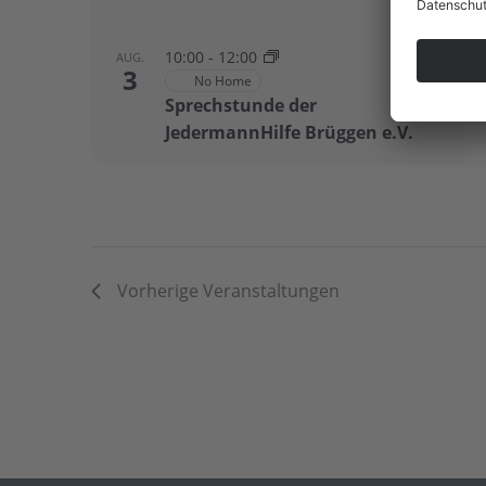
10:00
-
12:00
AUG.
3
No Home
Sprechstunde der
JedermannHilfe Brüggen e.V.
Vorherige
Veranstaltungen