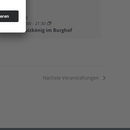
AUG.
12 €
3
19:00
-
21:30
Quizkönig im Burghof
Nächste
Veranstaltungen