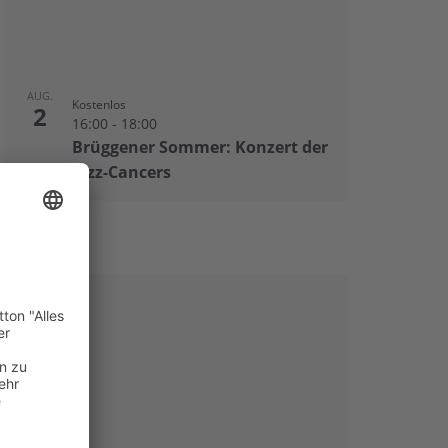
AUG.
Kostenlos
2
16:00
-
18:00
Brüggener Sommer: Konzert der
Jazz-Cancers