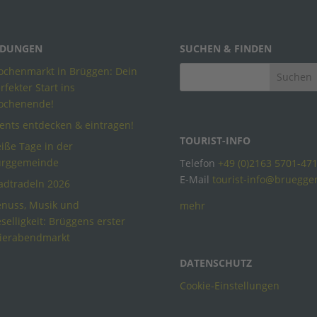
DUNGEN
SUCHEN & FINDEN
chenmarkt in Brüggen: Dein
rfekter Start ins
ochenende!
ents entdecken & eintragen!
TOURIST-INFO
iße Tage in der
urggemeinde
Telefon
+49 (0)2163 5701-47
E-Mail
tourist-info@bruegge
adtradeln 2026
nuss, Musik und
mehr
selligkeit: Brüggens erster
ierabendmarkt
DATENSCHUTZ
Cookie-Einstellungen