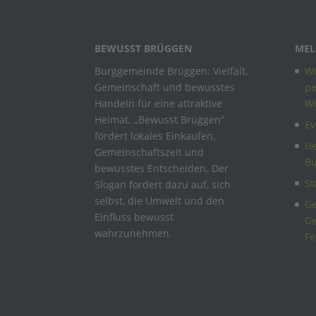
BEWUSST BRÜGGEN
MEL
Burggemeinde Brüggen: Vielfalt,
Wo
Gemeinschaft und bewusstes
pe
Handeln für eine attraktive
W
Heimat. „Bewusst Brüggen“
Ev
fördert lokales Einkaufen,
He
Gemeinschaftszeit und
B
bewusstes Entscheiden. Der
St
Slogan fordert dazu auf, sich
selbst, die Umwelt und den
Ge
Einfluss bewusst
Ge
wahrzunehmen.
Fe