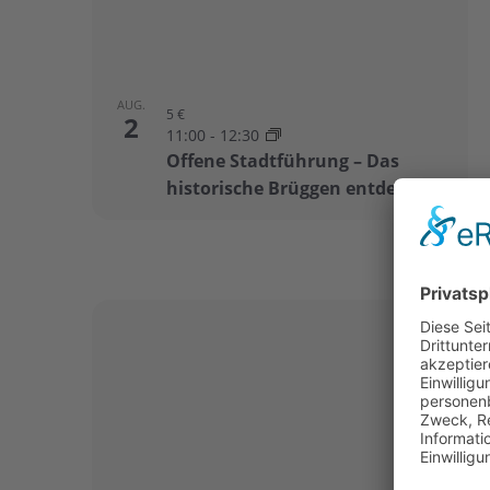
AUG.
5 €
2
11:00
-
12:30
Offene Stadtführung – Das
historische Brüggen entdecken