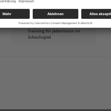
AUG.
Kostenlos
3
18:00
-
22:00
No Home
Training für Jedermann im
Schachspiel