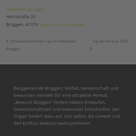
Hallenbad Brüggen
Hochstraße 33
Brüggen
,
41379
Google Karte anzeigen
Schwimmabzeichen-Tag im Hallenbad
Tag der Vereine 2025
Brüggen
Bewusst Brüggen
Burggemeinde Brüggen: Vielfalt, Gemeinschaft und
bewusstes Handeln für eine attraktive Heimat.
„Bewusst Brüggen“ fördert lokales Einkaufen,
Gemeinschaftszeit und bewusstes Entscheiden. Der
Slogan fordert dazu auf, sich selbst, die Umwelt und
den Einfluss bewusst wahrzunehmen.