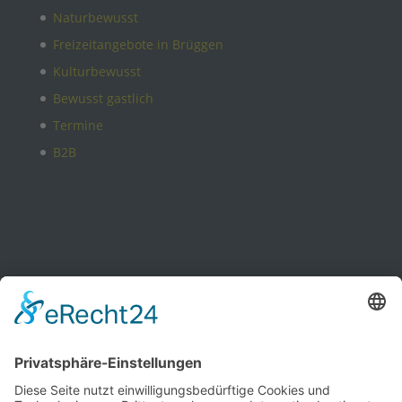
Naturbewusst
Freizeitangebote in Brüggen
Kulturbewusst
Bewusst gastlich
Termine
B2B