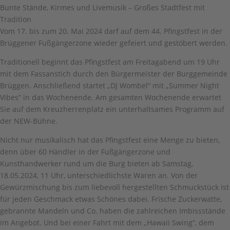
Bunte Stände, Kirmes und Livemusik – Großes Stadtfest mit
Tradition
Vom 17. bis zum 20. Mai 2024 darf auf dem 44. Pfingstfest in der
Brüggener Fußgängerzone wieder gefeiert und gestöbert werden.
Traditionell beginnt das Pfingstfest am Freitagabend um 19 Uhr
mit dem Fassanstich durch den Bürgermeister der Burggemeinde
Brüggen. Anschließend startet „DJ Wombel“ mit „Summer Night
Vibes“ in das Wochenende. Am gesamten Wochenende erwartet
Sie auf dem Kreuzherrenplatz ein unterhaltsames Programm auf
der NEW-Bühne.
Nicht nur musikalisch hat das Pfingstfest eine Menge zu bieten,
denn über 60 Händler in der Fußgängerzone und
Kunsthandwerker rund um die Burg bieten ab Samstag,
18.05.2024, 11 Uhr, unterschiedlichste Waren an. Von der
Gewürzmischung bis zum liebevoll hergestellten Schmuckstück ist
für jeden Geschmack etwas Schönes dabei. Frische Zuckerwatte,
gebrannte Mandeln und Co. haben die zahlreichen Imbissstände
im Angebot. Und bei einer Fahrt mit dem „Hawaii Swing“, dem