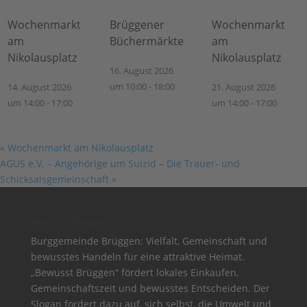
Wochenmarkt
Brüggener
Wochenmarkt
am
Büchermärkte
am
Nikolausplatz
Nikolausplatz
16. August 2026
um 10:00
-
18:00
14. August 2026
21. August 2026
um 14:00
-
17:00
um 14:00
-
17:00
«
Wochenmarkt am Nikolausplatz
AGUS e.V. – Angehörige um Suizid – Die Trauer- und
Schicksalsgemeinschaft
»
Bewusst Brüggen
Burggemeinde Brüggen: Vielfalt, Gemeinschaft und
bewusstes Handeln für eine attraktive Heimat.
„Bewusst Brüggen“ fördert lokales Einkaufen,
Gemeinschaftszeit und bewusstes Entscheiden. Der
Slogan fordert dazu auf, sich selbst, die Umwelt und