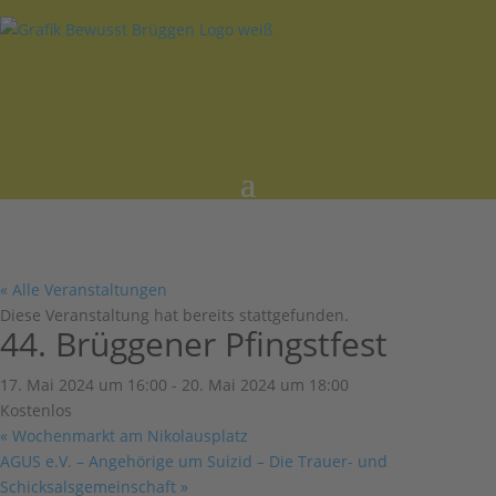
« Alle Veranstaltungen
Diese Veranstaltung hat bereits stattgefunden.
44. Brüggener Pfingstfest
17. Mai 2024 um 16:00
-
20. Mai 2024 um 18:00
Kostenlos
«
Wochenmarkt am Nikolausplatz
AGUS e.V. – Angehörige um Suizid – Die Trauer- und
Schicksalsgemeinschaft
»