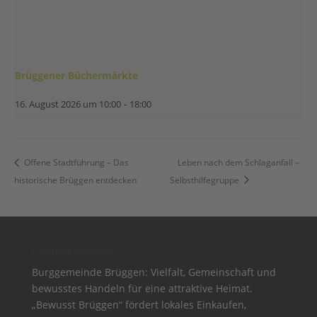
Brüggener Büchermärkte
16. August 2026 um 10:00
-
18:00
Offene Stadtführung – Das
Leben nach dem Schlaganfall –
historische Brüggen entdecken
Selbsthilfegruppe
Bewusst Brüggen
Burggemeinde Brüggen: Vielfalt, Gemeinschaft und
bewusstes Handeln für eine attraktive Heimat.
„Bewusst Brüggen“ fördert lokales Einkaufen,