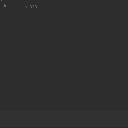
n.de
B2B