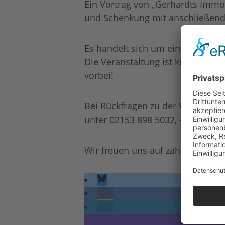
Ein Vortrag von „Gerhardts Immo
und Schenkung mit anschließend
Es handelt sich um eine Veranst
Die Veranstaltung ist kostenlos 
vorbei!
Bei Rückfragen zu der Veranstal
unter 02153 898 5032, -5020 mel
Wir freuen uns auf zahlreiche T