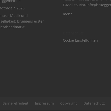
urggemeinde
E-Mail
tourist-info@bruegge
adtradeln 2026
mehr
nuss, Musik und
selligkeit: Brüggens erster
ierabendmarkt
Datenschutz
Cookie-Einstellungen
Barrierefreiheit
Impressum
Copyright
Datenschutz