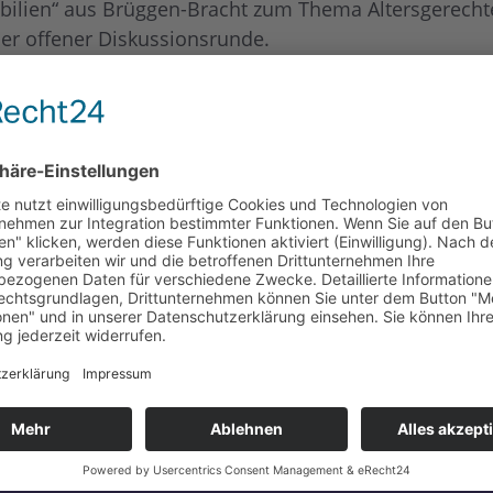
bilien“ aus Brüggen-Bracht zum Thema Altersgerecht
er offener Diskussionsrunde.
altung im Rahmen der Aktionswoche „Rund ums Älter
und frei zugänglich. Alle Interessierten sind herzlic
tung oder der gesamten Aktionswoche können Sie sich 
den oder per Mail an senioren@nettetal.de wenden.
eilnehmende und wünschen Ihnen viel Spaß bei der A