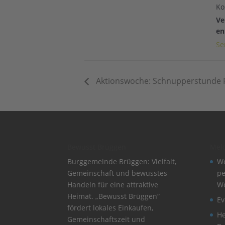
Ko
Ve
en
Se
Aktionswoche: Schnupperstunde R
Bewusst Brüggen
Mel
Burggemeinde Brüggen: Vielfalt,
Wo
Gemeinschaft und bewusstes
pe
Handeln für eine attraktive
W
Heimat. „Bewusst Brüggen“
Ev
fördert lokales Einkaufen,
He
Gemeinschaftszeit und