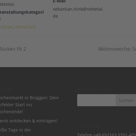
E-Mail
stenlos
sebastian.hink@nettetal.
ranstaltungskategori
de
:
nioren
,
Wirtschaft
ücken Fit 2
Aktionswoche: S
dungen
Suchen & Finden
chenmarkt in Brüggen: Dein
rfekter Start ins
ochenende!
ents entdecken & eintragen!
Tourist-Info
iße Tage in der
Telefon
+49 (0)2163 5701-47