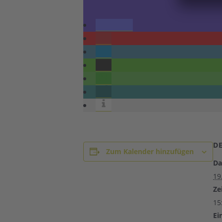
D
Zum Kalender hinzufügen
Da
19
Zei
15
Ein