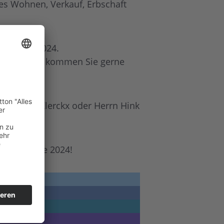
es Wohnen, Verkauf, Erbschaft
 werden“ 2024.
h willkommen, kommen Sie gerne
bei Frau Klerckx oder Herrn Hink
ktionswoche 2024!