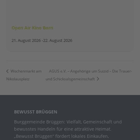
Open Air Kino Born
21. August 2026
-
22. August 2026
Wochenmarkt am
AGUS e.V. – Angehörige um Suizid – Die Trauer-
Nikolausplatz
und Schicksalsgemeinschaft
BEWUSST BRÜGGEN
Burggemeinde Brüggen: Vielfalt, Gemeinschaft und
bewusstes Handeln für eine attraktive Heimat.
„Bewusst Brüggen“ fördert lokales Einkaufen,