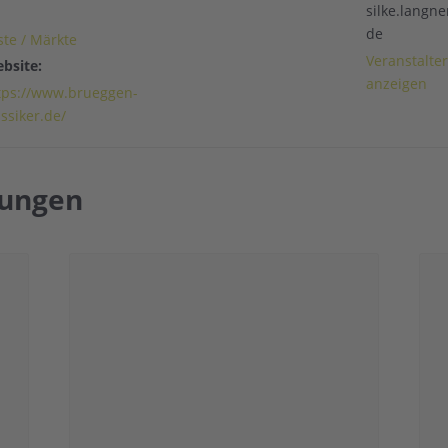
silke.langn
de
ste / Märkte
Veranstalte
bsite:
anzeigen
tps://www.brueggen-
assiker.de/
tungen