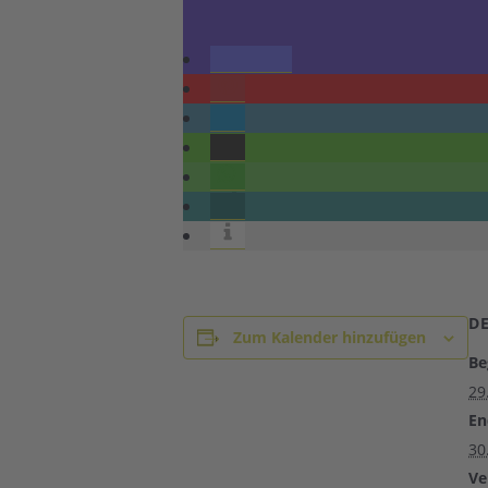
D
Zum Kalender hinzufügen
Be
29
En
30
Ve