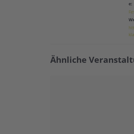
e:
Fe
We
ht
kl
Ähnliche Veranstal