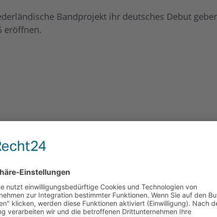
ederländische Bandprojekt ihr deutsches Debut gebe
 eröffnen.
fnen den Abend mit den Songs ihrer alten, leider nic
t mit kraftvollen Sounds und einer Mischung aus we
Tarja
(Opera Metal), die mit ihrer beeindruckenden 
ren Bann ziehen wird.