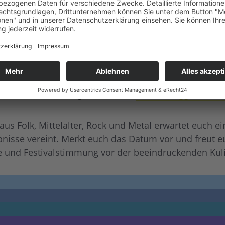
s und dem Festival gibt es unter:
www.brueggen-klassi
us Folk, Mittelalter, Rock und Metal erwartet euch ei
rlebnisse vereint. Merkt euch das Datum vor und fre
 und Festivalstimmung vor der beeindruckenden Kuli