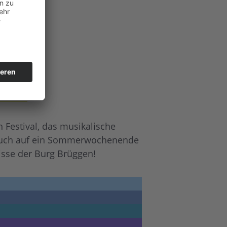
ker.de
n Festival, das musikalische
ut euch auf ein Sommerwochenende
sse der Burg Brüggen!