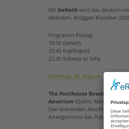
Mit
GeNeth
wird das deutsch-ni
Melodien, Brüggen Klassiker 2025
Programm Freitag:
19:30 GeNeth
20:45 Kupfergold
22:30 Subway to Sally
Samstag, 30. August
The Penthouse
Bewohner
eröf
Aeverium
(Gothic Metal) starte
Den krönenden Abschluss bildet
Arrangements das Publikum in ih