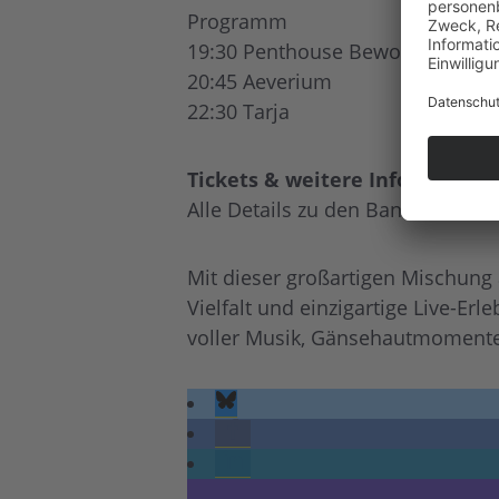
Programm
19:30 Penthouse Bewohner
20:45 Aeverium
22:30 Tarja
Tickets & weitere Infos
Alle Details zu den Bands, Ticket
Mit dieser großartigen Mischung a
Vielfalt und einzigartige Live-E
voller Musik, Gänsehautmomente