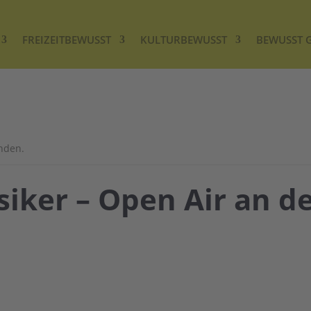
FREIZEITBEWUSST
KULTURBEWUSST
BEWUSST 
unden.
siker – Open Air an d