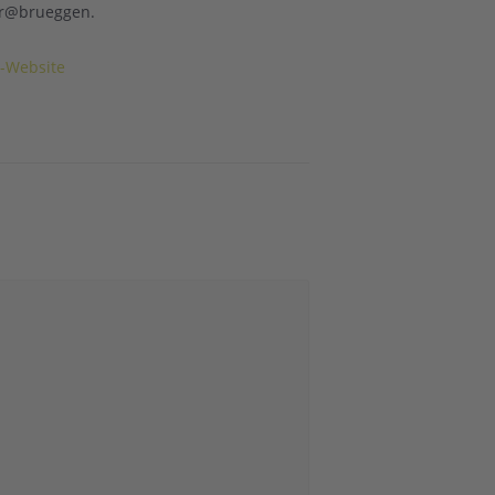
er@brueggen.
r-Website