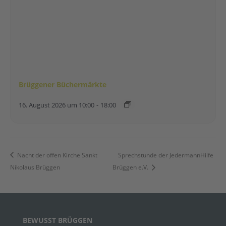
Brüggener Büchermärkte
16. August 2026 um 10:00
-
18:00
Nacht der offen Kirche Sankt
Sprechstunde der JedermannHilfe
Nikolaus Brüggen
Brüggen e.V.
BEWUSST BRÜGGEN