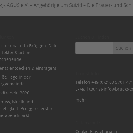
«
AGUS e.V. – Angehörige um Suizid – Die Trauer- und Sch
dungen
Suchen & Finden
chenmarkt in Brüggen: Dein
rfekter Start ins
ochenende!
ents entdecken & eintragen!
Tourist-Info
iße Tage in der
Telefon
+49 (0)2163 5701-47
urggemeinde
E-Mail
tourist-info@bruegge
adtradeln 2026
mehr
nuss, Musik und
selligkeit: Brüggens erster
ierabendmarkt
Datenschutz
Cookie-Einstellungen