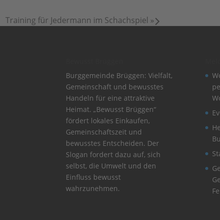
Training für Jedermann im Schachspiel
»
Bewusst Brüggen
Mel
Burggemeinde Brüggen: Vielfalt,
Wo
Gemeinschaft und bewusstes
pe
Handeln für eine attraktive
W
Heimat. „Bewusst Brüggen“
Ev
fördert lokales Einkaufen,
He
Gemeinschaftszeit und
B
bewusstes Entscheiden. Der
St
Slogan fordert dazu auf, sich
selbst, die Umwelt und den
Ge
Einfluss bewusst
Ge
wahrzunehmen.
Fe