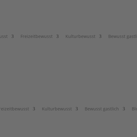
usst
Freizeitbewusst
Kulturbewusst
Bewusst gastl
reizeitbewusst
Kulturbewusst
Bewusst gastlich
Bl