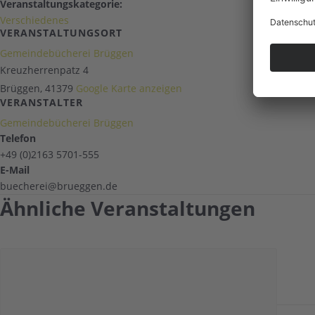
Veranstaltungskategorie:
Verschiedenes
VERANSTALTUNGSORT
Gemeindebücherei Brüggen
Kreuzherrenpatz 4
Brüggen
,
41379
Google Karte anzeigen
VERANSTALTER
Gemeindebücherei Brüggen
Telefon
+49 (0)2163 5701-555
E-Mail
buecherei@brueggen.de
Ähnliche Veranstaltungen