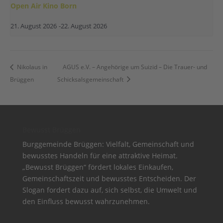
Open Air Kino Born
21. August 2026
-
22. August 2026
Nikolaus in
AGUS e.V. – Angehörige um Suizid – Die Trauer- und
Brüggen
Schicksalsgemeinschaft
Bewusst Brüggen
Burggemeinde Brüggen: Vielfalt, Gemeinschaft und
bewusstes Handeln für eine attraktive Heimat.
„Bewusst Brüggen“ fördert lokales Einkaufen,
Gemeinschaftszeit und bewusstes Entscheiden. Der
Slogan fordert dazu auf, sich selbst, die Umwelt und
den Einfluss bewusst wahrzunehmen.