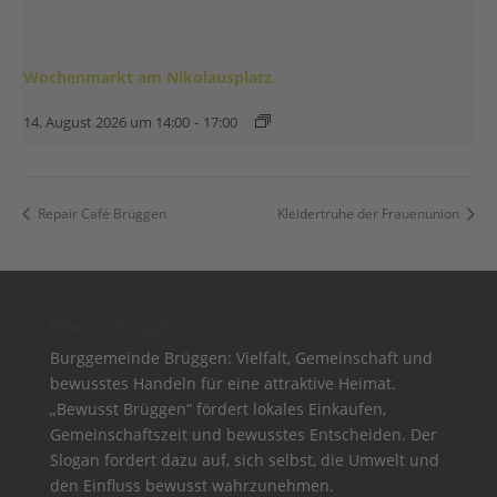
Wochenmarkt am Nikolausplatz
14. August 2026 um 14:00
-
17:00
Repair Café Brüggen
Kleidertruhe der Frauenunion
Bewusst Brüggen
Burggemeinde Brüggen: Vielfalt, Gemeinschaft und
bewusstes Handeln für eine attraktive Heimat.
„Bewusst Brüggen“ fördert lokales Einkaufen,
Gemeinschaftszeit und bewusstes Entscheiden. Der
Slogan fordert dazu auf, sich selbst, die Umwelt und
den Einfluss bewusst wahrzunehmen.