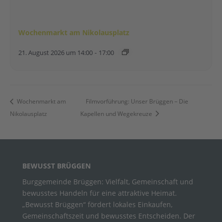
Wochenmarkt am Nikolausplatz
21. August 2026 um 14:00
-
17:00
Wochenmarkt am
Filmvorführung: Unser Brüggen – Die
Nikolausplatz
Kapellen und Wegekreuze
BEWUSST BRÜGGEN
Burggemeinde Brüggen: Vielfalt, Gemeinschaft und
bewusstes Handeln für eine attraktive Heimat.
„Bewusst Brüggen“ fördert lokales Einkaufen,
Gemeinschaftszeit und bewusstes Entscheiden. Der