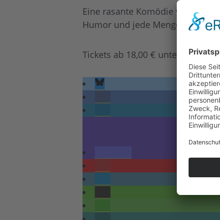
Eine rasante Komödie voller wit
Humor und jede Menge Lacher ga
Tickets ab 18,00 € unter www.nie