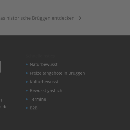
Das historische Brüggen entdecken
Schnelleinstieg
Naturbewusst
Freizeitangebote in Brüggen
Kulturbewusst
Bewusst gastlich
Termine
11
n.de
B2B