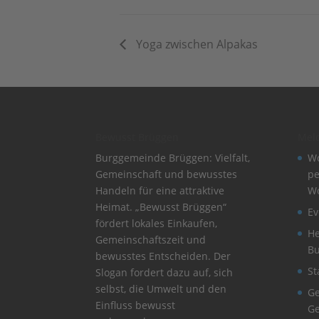
Yoga zwischen Alpakas
Bewusst Brüggen
Mel
Burggemeinde Brüggen: Vielfalt,
Wo
Gemeinschaft und bewusstes
pe
Handeln für eine attraktive
W
Heimat. „Bewusst Brüggen“
Ev
fördert lokales Einkaufen,
He
Gemeinschaftszeit und
B
bewusstes Entscheiden. Der
St
Slogan fordert dazu auf, sich
selbst, die Umwelt und den
Ge
Einfluss bewusst
Ge