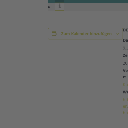
D
Zum Kalender hinzufügen
Da
9.
Zei
20
Ve
e:
Ku
We
ht
er
bu