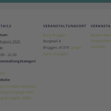
ETAILS
VERANSTALTUNGSORT
VERANSTA
tum:
Burg Brüggen
Niederrhein
Veranstalte
Burgwall 4
 August 2025
anzeigen
Brüggen
,
41379
Google
t:
Karte anzeigen
:00 - 22:30
ranstaltungskategori
ltur
bsite:
tps://niederrheintheat
.de/jahresprogramm-
rg-brueggen-2024/