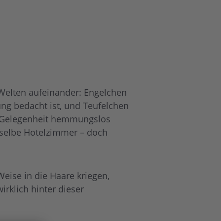
e Welten aufeinander: Engelchen
ung bedacht ist, und Teufelchen
er Gelegenheit hemmungslos
asselbe Hotelzimmer – doch
ise in die Haare kriegen,
irklich hinter dieser