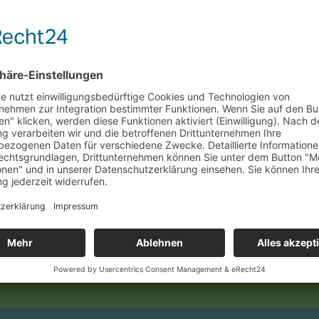
ziger Dialoge und überraschender Wendungen – inszen
rantiert!
derrheintheater.de oder in der Tourist-Information 