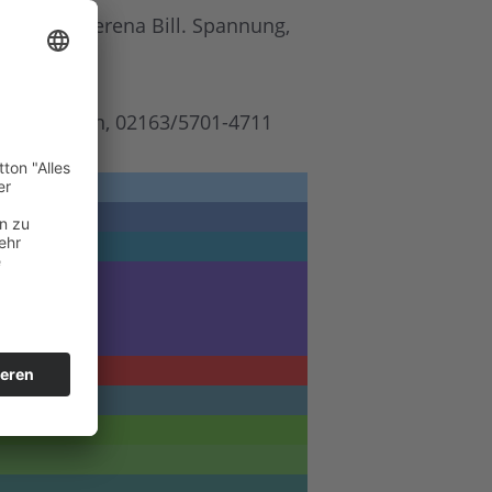
iert von Verena Bill. Spannung,
Burg Brüggen, 02163/5701-4711