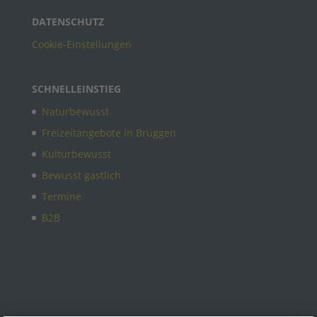
DATENSCHUTZ
Cookie-Einstellungen
SCHNELLEINSTIEG
Naturbewusst
Freizeitangebote in Brüggen
Kulturbewusst
Bewusst gastlich
Termine
B2B