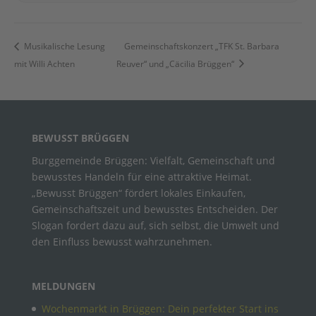
Musikalische Lesung
Gemeinschaftskonzert „TFK St. Barbara
mit Willi Achten
Reuver“ und „Cäcilia Brüggen“
BEWUSST BRÜGGEN
Burggemeinde Brüggen: Vielfalt, Gemeinschaft und
bewusstes Handeln für eine attraktive Heimat.
„Bewusst Brüggen“ fördert lokales Einkaufen,
Gemeinschaftszeit und bewusstes Entscheiden. Der
Slogan fordert dazu auf, sich selbst, die Umwelt und
den Einfluss bewusst wahrzunehmen.
MELDUNGEN
Wochenmarkt in Brüggen: Dein perfekter Start ins