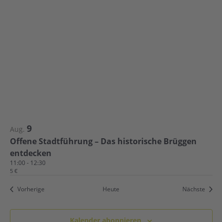
9
Aug.
Offene Stadtführung – Das historische Brüggen
entdecken
11:00
-
12:30
5 €
Veranstaltungen
Veran
Vorherige
Heute
Nächste
Kalender abonnieren