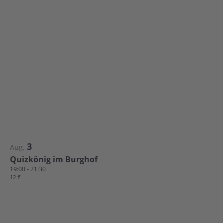
in
Photo
View
3
Aug.
Quizkönig im Burghof
19:00
-
21:30
12 €