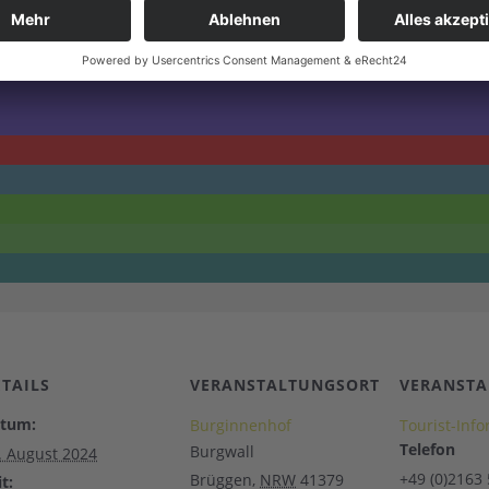
ETAILS
VERANSTALTUNGSORT
VERANSTA
tum:
Burginnenhof
Tourist-Inf
Telefon
Burgwall
. August 2024
+49 (0)2163
Brüggen
,
NRW
41379
t: