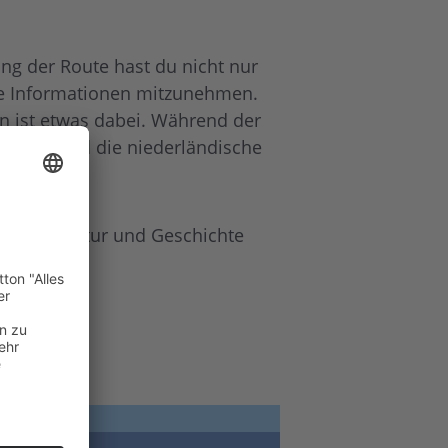
ng der Route hast du nicht nur
ante Informationen mitzunehmen.
en ist etwas dabei. Während der
rschreitend die niederländische
dir dabei Natur und Geschichte