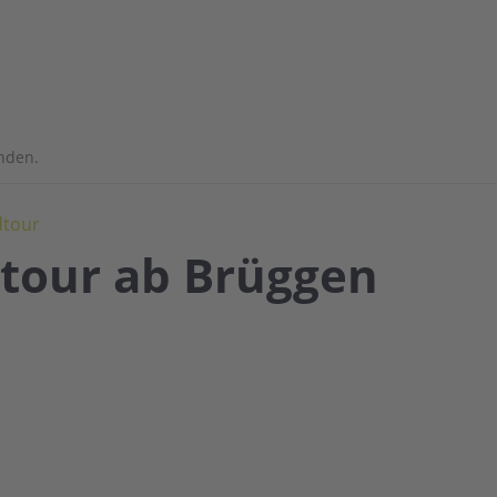
unden.
dtour
tour ab Brüggen