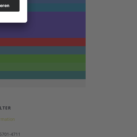
LTER
ormation
 5701-4711