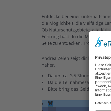
Entdecke bei einer unterhaltsam
die Möglichkeit, die vielfältige
Ob Naturschutzgebiete, alte Kult
Führung hast du die Möglichkeit,
Seite zu entdecken. Trotz Grenzn
Andrea Zeien zeigt dir bei dieser
näher.
Dauer: ca. 3,5 Stunden
Da die Teilnahmezahl begrenz
Bitte bring das Geld passend 