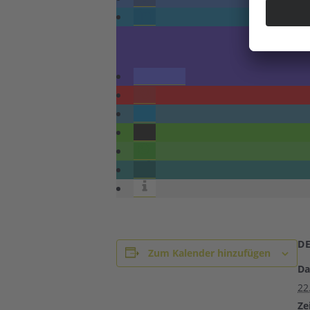
D
Zum Kalender hinzufügen
Da
22
Zei