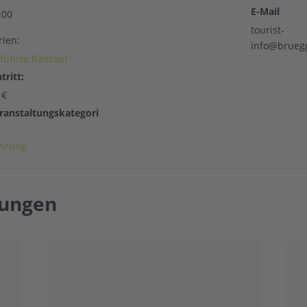
E-Mail
:00
tourist-
rien:
info@brueg
führte Radtour
tritt:
 €
ranstaltungskategori
hrung
tungen