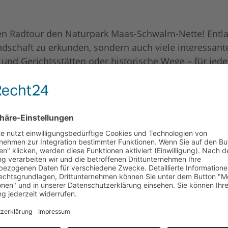
en Radtour den Naturpark Maas-Schwalm-Nette! Entla
 Landschaft zu erkunden, sondern auch viele interess
- und Gerichtsstätten oder historische Wege – für jed
 nicht nur die deutsche Seite, sondern auch grenzübe
ähe sieht man nämlich die Unterschiede sofort!
 liebevoll erstellten Führung ihre Heimat und bringt 
t ist, wird um Voranmeldung gebeten
am Tag der Veranstaltung mit