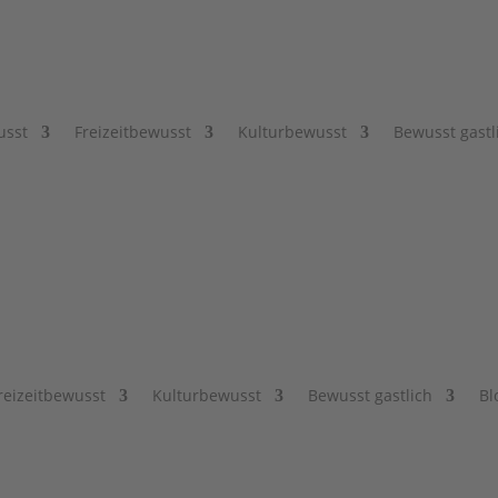
usst
Freizeitbewusst
Kulturbewusst
Bewusst gastl
reizeitbewusst
Kulturbewusst
Bewusst gastlich
Bl