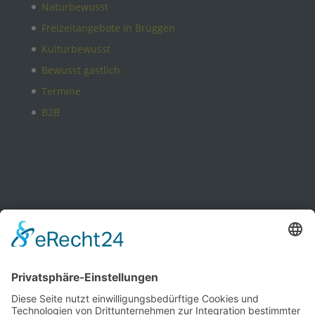
Naturbewusst
Freizeitangebote in Brüggen
Kulturbewusst
Bewusst gastlich
Termine
B2B