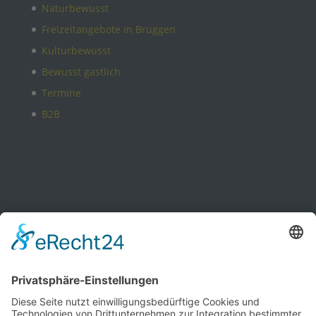
Naturbewusst
Freizeitangebote in Brüggen
Kulturbewusst
Bewusst gastlich
Termine
B2B