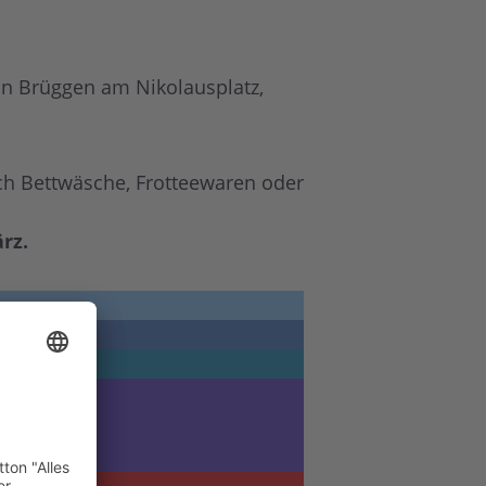
 in Brüggen am Nikolausplatz,
ch Bettwäsche, Frotteewaren oder
rz.