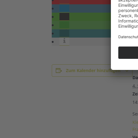
D
Zum Kalender hinzufügen
Da
4.
Zei
14
Se
Kl
Fr
Ve