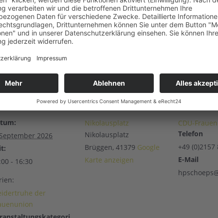
ETAILS
VERANSTALTUNGSORT
VERANSTA
tum:
Nikolausplatz
CDU-Frauen
Telefon
Nikolausplatz
 September 2026
+49 (0)2157
Brüggen
,
41379
Google
t:
E-Mail
Karte anzeigen
:00 - 16:30
hpschoeps@
rien:
eidertruhe der
auenunion
ranstaltungskategori