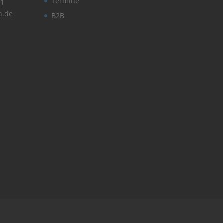
Termine
11
n.de
B2B