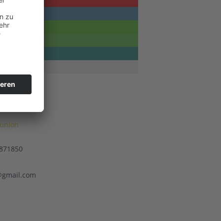
LTER
union
 871850
gmail.com