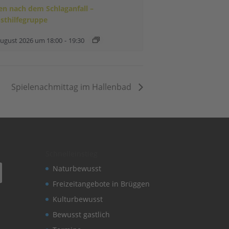
en nach dem Schlaganfall –
bsthilfegruppe
August 2026 um 18:00
-
19:30
Spielenachmittag im Hallenbad
Schnelleinstieg
Naturbewusst
Freizeitangebote in Brüggen
Kulturbewusst
Bewusst gastlich