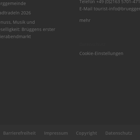
Telefon
+49 (0)2163 5701-47
urggemeinde
E-Mail
tourist-info@bruegge
adtradeln 2026
mehr
nuss, Musik und
selligkeit: Brüggens erster
ierabendmarkt
Datenschutz
Cookie-Einstellungen
Barrierefreiheit
Impressum
Copyright
Datenschutz