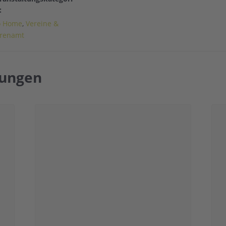
:
 Home
,
Vereine &
renamt
tungen