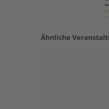
en
No
Eh
Ähnliche Veranstal