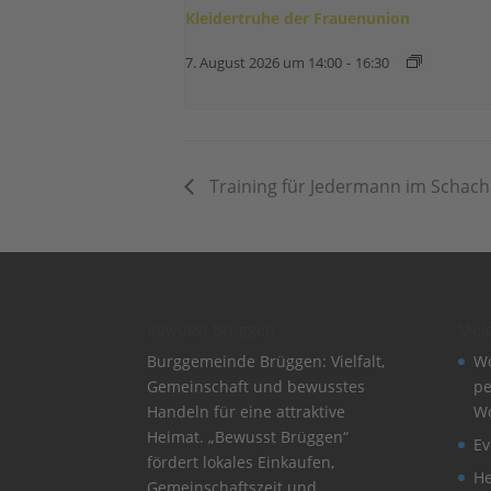
Kleidertruhe der Frauenunion
7. August 2026 um 14:00
-
16:30
Training für Jedermann im Schach
Bewusst Brüggen
Mel
Burggemeinde Brüggen: Vielfalt,
Wo
Gemeinschaft und bewusstes
pe
Handeln für eine attraktive
W
Heimat. „Bewusst Brüggen“
Ev
fördert lokales Einkaufen,
He
Gemeinschaftszeit und