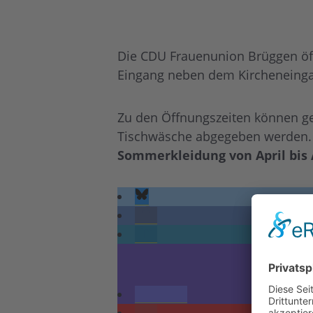
Die CDU Frauenunion Brüggen öffn
Eingang neben dem Kircheneing
Zu den Öffnungszeiten können ge
Tischwäsche abgegeben werden.
Sommerkleidung von April bis