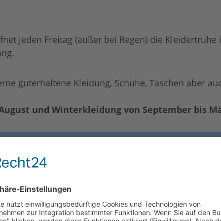
et jeden Freitag (außer bei Regen) die Kleidertruhe
ang.
rne guterhaltene Kleidung, Schuhe, Taschen aber au
 August und Winterkleidung von September bis Mä