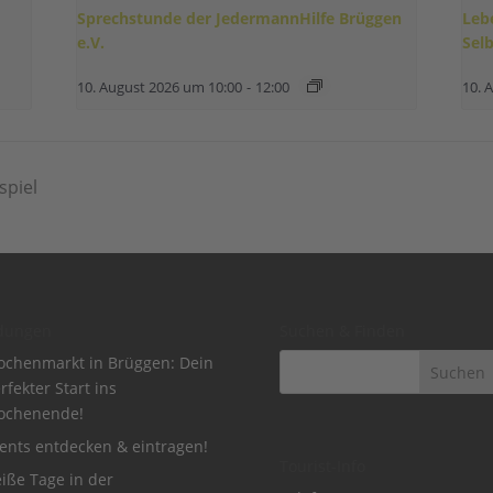
Sprechstunde der JedermannHilfe Brüggen
Leb
e.V.
Sel
10. August 2026 um 10:00
-
12:00
10. 
spiel
dungen
Suchen & Finden
chenmarkt in Brüggen: Dein
rfekter Start ins
ochenende!
ents entdecken & eintragen!
Tourist-Info
iße Tage in der