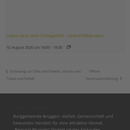
Leben nach dem Schlaganfall – Selbsthilfegruppe
10. August 2026 um 18:00
-
19:30
Einladung zur Stille und Einkehr, abseits von
Offene
Trubel und Hektik
Kasemattenführung
Bewusst Brüggen
Burggemeinde Brüggen: Vielfalt, Gemeinschaft und
bewusstes Handeln für eine attraktive Heimat.
„Bewusst Brüggen“ fördert lokales Einkaufen,