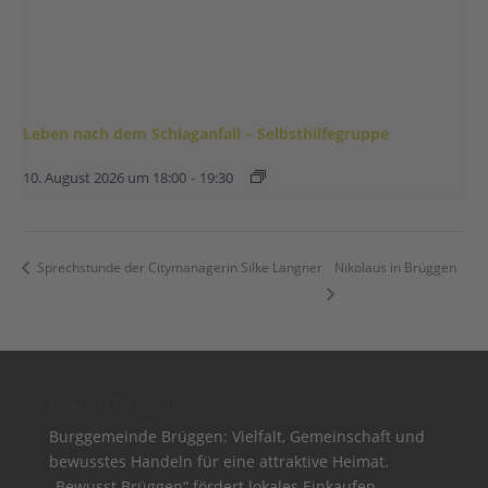
Leben nach dem Schlaganfall – Selbsthilfegruppe
10. August 2026 um 18:00
-
19:30
Sprechstunde der Citymanagerin Silke Langner
Nikolaus in Brüggen
Bewusst Brüggen
Burggemeinde Brüggen: Vielfalt, Gemeinschaft und
bewusstes Handeln für eine attraktive Heimat.
„Bewusst Brüggen“ fördert lokales Einkaufen,