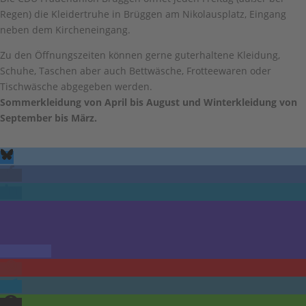
Regen) die Kleidertruhe in Brüggen am Nikolausplatz, Eingang
neben dem Kircheneingang.
Zu den Öffnungszeiten können gerne guterhaltene Kleidung,
Schuhe, Taschen aber auch Bettwäsche, Frotteewaren oder
Tischwäsche abgegeben werden.
Sommerkleidung von April bis August und Winterkleidung von
September bis März.