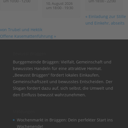
um 10:00
-
12:00
um 18:00
-
22:00
10. August 2026
um 18:00
-
19:30
«
Einladung zur Stille
und Einkehr, abseits
von Trubel und Hektik
Offene Kasemattenführung
»
Bewusst Brüggen
Burggemeinde Brüggen: Vielfalt, Gemeinschaft und
bewusstes Handeln für eine attraktive Heimat.
„Bewusst Brüggen“ fördert lokales Einkaufen,
Gemeinschaftszeit und bewusstes Entscheiden. Der
Slogan fordert dazu auf, sich selbst, die Umwelt und
den Einfluss bewusst wahrzunehmen.
Meldungen
Wochenmarkt in Brüggen: Dein perfekter Start ins
Wochenende!