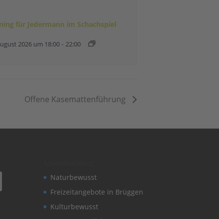
ining für Jedermann im Schachspiel
August 2026 um 18:00
-
22:00
Offene Kasemattenführung
Schnelleinstieg
Naturbewusst
Freizeitangebote in Brüggen
Kulturbewusst