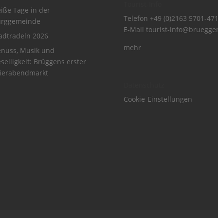
Tourist-Info
iße Tage in der
Telefon
+49 (0)2163 5701-47
urggemeinde
E-Mail
tourist-info@bruegge
adtradeln 2026
mehr
nuss, Musik und
selligkeit: Brüggens erster
ierabendmarkt
Datenschutz
Cookie-Einstellungen