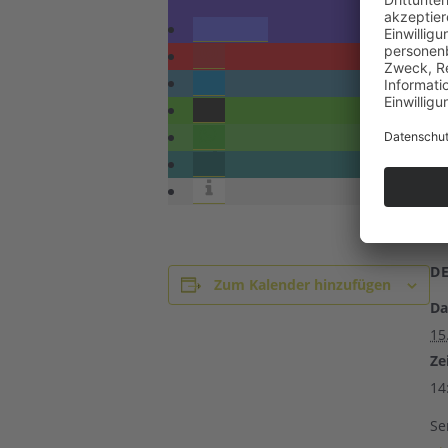
D
Zum Kalender hinzufügen
Da
15
Zei
14
Se