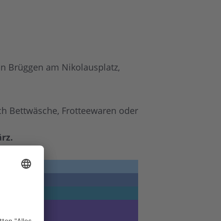
 in Brüggen am Nikolausplatz,
ch Bettwäsche, Frotteewaren oder
rz.