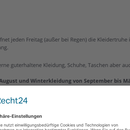
et jeden Freitag (außer bei Regen) die Kleidertruhe
ang.
rne guterhaltene Kleidung, Schuhe, Taschen aber au
 August und Winterkleidung von September bis Mä