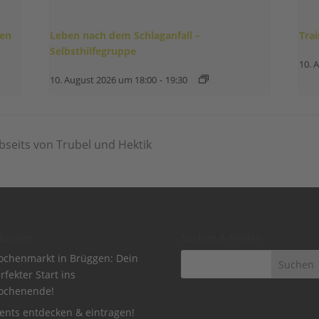
gen
Leben nach dem Schlaganfall –
Tra
Selbsthilfegruppe
10. 
10. August 2026 um 18:00
-
19:30
abseits von Trubel und Hektik
dungen
Suchen & Finden
chenmarkt in Brüggen: Dein
rfekter Start ins
ochenende!
ents entdecken & eintragen!