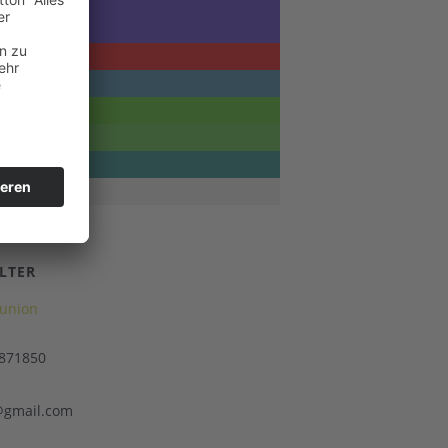
LTER
union
 871850
gmail.com