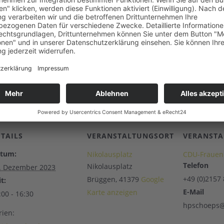
ETAILS
VERANSTALTUNGSORT
VERANSTA
tum:
Nikolausplatz
CDU-Frauen
Telefon
Nikolausplatz
. Dezember 2023
+49 (0)2157
Brüggen
,
41379
Google
t:
E-Mail
Karte anzeigen
:00 - 16:30
hpschoeps@
rien: