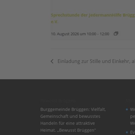
Sprechstunde der JedermannHilfe Brüg
e.V.
10. August 2026 um 10:00
-
12:00
Einladung zur Stille und Einkehr, 
Bewusst Brüggen
Mel
Burggemeinde Brüggen: Vielfalt,
Wo
Gemeinschaft und bewusstes
pe
Handeln für eine attraktive
W
Heimat. „Bewusst Brüggen“
Ev