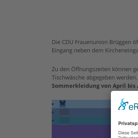
Die CDU Frauenunion Brüggen öffn
Eingang neben dem Kircheneing
Zu den Öffnungszeiten können ge
Tischwäsche abgegeben werden.
Sommerkleidung von April bis