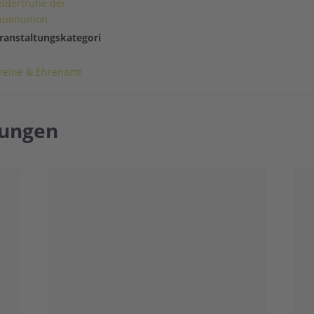
eidertruhe der
auenunion
ranstaltungskategori
reine & Ehrenamt
tungen