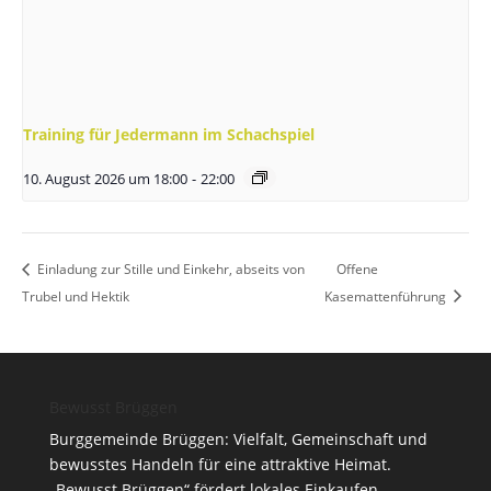
Training für Jedermann im Schachspiel
10. August 2026 um 18:00
-
22:00
Einladung zur Stille und Einkehr, abseits von
Offene
Trubel und Hektik
Kasemattenführung
Bewusst Brüggen
Burggemeinde Brüggen: Vielfalt, Gemeinschaft und
bewusstes Handeln für eine attraktive Heimat.
„Bewusst Brüggen“ fördert lokales Einkaufen,