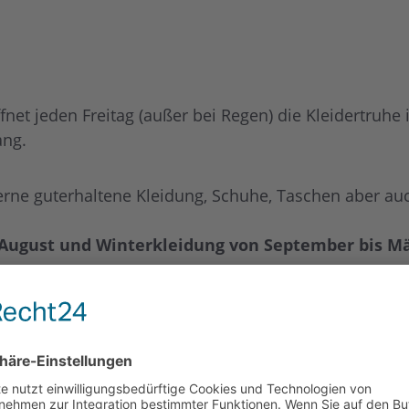
et jeden Freitag (außer bei Regen) die Kleidertruhe
ang.
rne guterhaltene Kleidung, Schuhe, Taschen aber au
 August und Winterkleidung von September bis Mä