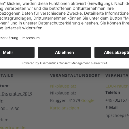
ETAILS
VERANSTALTUNGSORT
VERANSTA
tum:
Nikolausplatz
CDU-Frauen
Telefon
Nikolausplatz
. Dezember 2023
+49 (0)2157
Brüggen
,
41379
Google
t:
E-Mail
Karte anzeigen
:00 - 16:30
hpschoeps@
rien:
eidertruhe der