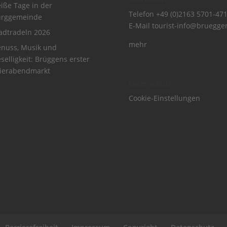
iße Tage in der
Telefon
+49 (0)2163 5701-47
urggemeinde
E-Mail
tourist-info@bruegge
adtradeln 2026
mehr
nuss, Musik und
selligkeit: Brüggens erster
ierabendmarkt
Datenschutz
Cookie-Einstellungen