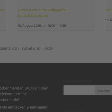
gen
Leben nach dem Schlaganfall –
Tra
Selbsthilfegruppe
10. 
10. August 2026 um 18:00
-
19:30
abseits von Trubel und Hektik
dungen
Suchen & Finden
chenmarkt in Brüggen: Dein
rfekter Start ins
ochenende!
ents entdecken & eintragen!
Tourist-Info