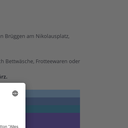
 in Brüggen am Nikolausplatz,
ch Bettwäsche, Frotteewaren oder
rz.