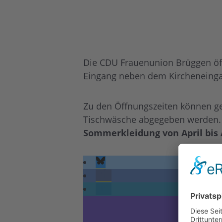
Die CDU Frauenunion Brüggen öffn
Eingang neben dem Kircheneing
Zu den Öffnungszeiten können ge
Tischwäsche abgegeben werden.
Sommerkleidung von April bis