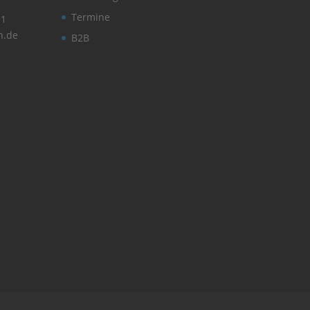
Termine
11
n.de
B2B