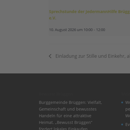
Sprechstunde der JedermannHilfe Brüg
e.V.
10. August 2026 um 10:00
-
12:00
Einladung zur Stille und Einkehr, 
Bewusst Brüggen
Mel
Burggemeinde Brüggen: Vielfalt,
Wo
Gemeinschaft und bewusstes
pe
Handeln für eine attraktive
W
Heimat. „Bewusst Brüggen“
Ev
fördert lokales Einkaufen,