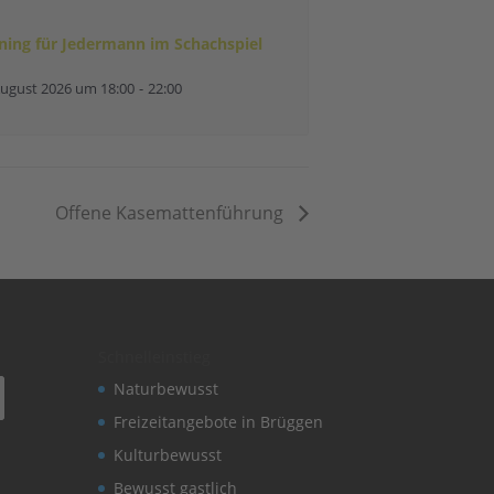
ining für Jedermann im Schachspiel
August 2026 um 18:00
-
22:00
Offene Kasemattenführung
Schnelleinstieg
Naturbewusst
Freizeitangebote in Brüggen
Kulturbewusst
Bewusst gastlich