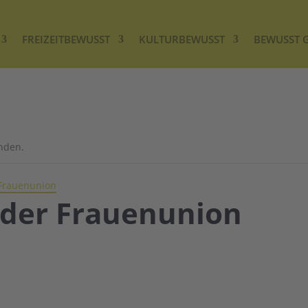
FREIZEITBEWUSST
KULTURBEWUSST
BEWUSST 
unden.
 Frauenunion
 der Frauenunion