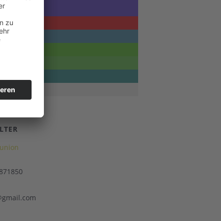
LTER
union
 871850
gmail.com