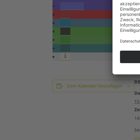
D
Zum Kalender hinzufügen
Da
15
Zei
14
Se
Kl