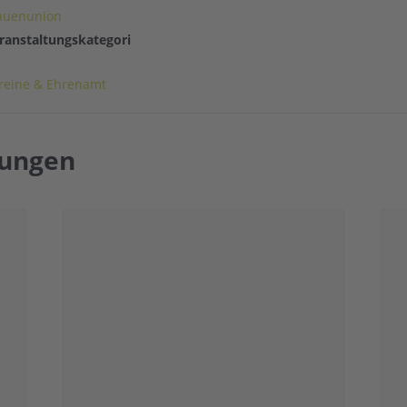
auenunion
ranstaltungskategori
reine & Ehrenamt
tungen