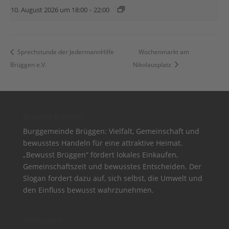
10. August 2026 um 18:00
-
22:00
Sprechstunde der JedermannHilfe
Wochenmarkt am
Brüggen e.V.
Nikolausplatz
Bewusst Brüggen
Burggemeinde Brüggen: Vielfalt, Gemeinschaft und
bewusstes Handeln für eine attraktive Heimat.
„Bewusst Brüggen“ fördert lokales Einkaufen,
Gemeinschaftszeit und bewusstes Entscheiden. Der
Slogan fordert dazu auf, sich selbst, die Umwelt und
den Einfluss bewusst wahrzunehmen.
Meldungen