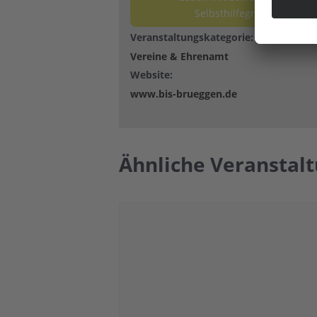
Selbsthilfegruppe
Veranstaltungskategorie:
Vereine & Ehrenamt
Website:
www.bis-brueggen.de
Ähnliche Veranstal