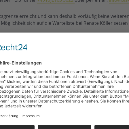
iersen “BIS” unter
+49 (0)2163 5622
oder per email:
info@bis
ätsgrenze erreicht und kann deshalb vorläufig keine weite
Möglichkeit sich auf die Warteliste bei Renate Köller setze
VERANSTALTUNGSORT
VERANS
BIS Brüggen
BIS e.V. 
Telefon
Klosterstr.5
+49 (0)2
Brüggen
,
41379
E-Mail
Google Karte anzeigen
info@bis
Veransta