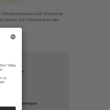
-brueggen.de
ren Teilnehmerinnen und Teilnehmer
n zu lassen. Die Teilnahme an den
TALTER
– Renate Köller
163 4826
-brueggen.de
lter-Website anzeigen