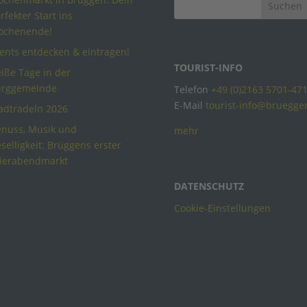
rfekter Start ins
ochenende!
ents entdecken & eintragen!
TOURIST-INFO
iße Tage in der
urggemeinde
Telefon
+49 (0)2163 5701-47
E-Mail
tourist-info@bruegge
adtradeln 2026
nuss, Musik und
mehr
selligkeit: Brüggens erster
ierabendmarkt
DATENSCHUTZ
Cookie-Einstellungen