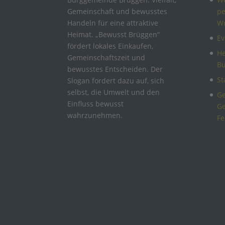
Gemeinschaft und bewusstes
pe
Handeln für eine attraktive
W
Heimat. „Bewusst Brüggen“
Ev
fördert lokales Einkaufen,
He
Gemeinschaftszeit und
B
bewusstes Entscheiden. Der
St
Slogan fordert dazu auf, sich
selbst, die Umwelt und den
Ge
Einfluss bewusst
Ge
wahrzunehmen.
Fe