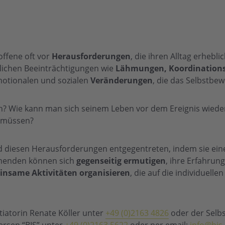
offene oft vor
Herausforderungen
, die ihren Alltag erhebl
lichen Beeinträchtigungen wie
Lähmungen, Koordination
motionalen und sozialen
Veränderungen
, die das Selbstbe
n? Wie kann man sich seinem Leben vor dem Ereignis wied
u müssen?
rd diesen Herausforderungen entgegentreten, indem sie ei
hmenden können sich
gegenseitig ermutigen
, ihre Erfahrun
insame Aktivitäten organisieren
, die auf die individuell
itiatorin Renate Köller unter
+49 (0)2163 4826
oder der Selbs