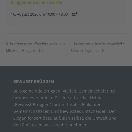
Brüggener Büchermärkte
16. August 2026 um 10:00
-
18:00
Eröffnung der Wanderausstellung
Leben nach dem Schlaganfall –
Misereor Hungertücher
Selbsthilfegruppe
BEWUSST BRÜGGEN
Burggemeinde Brüggen: Vielfalt, Gemeinschaft und
bewusstes Handeln für eine attraktive Heimat.
„Bewusst Brüggen“ fördert lokales Einkaufen,
Gemeinschaftszeit und bewusstes Entscheiden. Der
Slogan fordert dazu auf, sich selbst, die Umwelt und
den Einfluss bewusst wahrzunehmen.