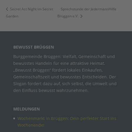
Secret Act Night im Secret
Sprechstunde der JedermannHilfe
Garden
Brüggen e.V.
BEWUSST BRÜGGEN
Burggemeinde Brüggen: Vielfalt, Gemeinschaft und
bewusstes Handeln für eine attraktive Heimat.
„Bewusst Brüggen“ fördert lokales Einkaufen,
Gemeinschaftszeit und bewusstes Entscheiden. Der
Slogan fordert dazu auf, sich selbst, die Umwelt und
den Einfluss bewusst wahrzunehmen.
MELDUNGEN
Wochenmarkt in Brüggen: Dein perfekter Start ins
Wochenende!