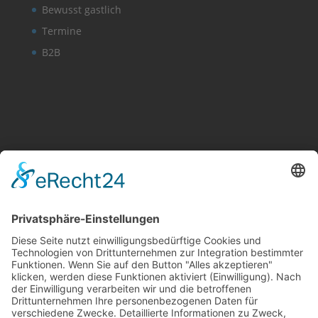
Bewusst gastlich
Termine
B2B