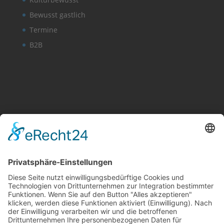
Bewusst gastlich
Termine
B2B