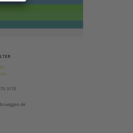
LTER
der
lfe
875 3170
@brueggen.de