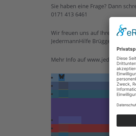
Sie haben eine Frage? Dann schre
0171 413 6461
Wir freuen uns auf Ihren Besuch.
JedermannHilfe Brüggen e.V.
Mehr Info auf www.jedermannhil