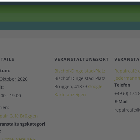
ETAILS
VERANSTALTUNGSORT
VERANSTA
tum:
Bischof-Dingelstad-Platz
Repaircafé 
Jedermannhi
Bischof-Dingelstad-Platz
 Oktober 2026
Telefon
Brüggen
,
41379
Google
t:
+49 (0) 174 
Karte anzeigen
:00 - 19:00
E-Mail
rien:
repaircafe
pair Café Brüggen
ranstaltungskategori
:
 Home
,
Vereine &