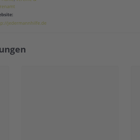
renamt
bsite:
tp://jedermannhilfe.de
tungen