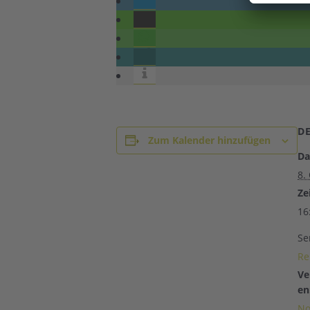
D
Zum Kalender hinzufügen
Da
8.
Zei
16
Se
Re
Ve
en
No