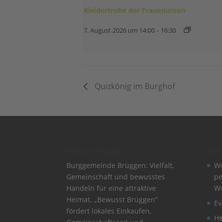
Kleidertruhe der Frauenunion
7. August 2026 um 14:00
-
16:30
Quizkönig im Burghof
Bewusst Brüggen
Mel
Burggemeinde Brüggen: Vielfalt,
Wo
Gemeinschaft und bewusstes
pe
Handeln für eine attraktive
W
Heimat. „Bewusst Brüggen“
Ev
fördert lokales Einkaufen,
He