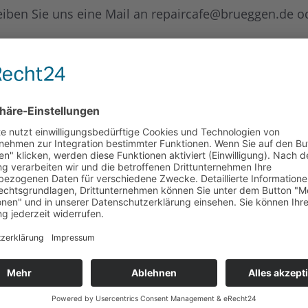
iben Sie uns eine Mail an repaircafe@brueggen.de ode
fe.de