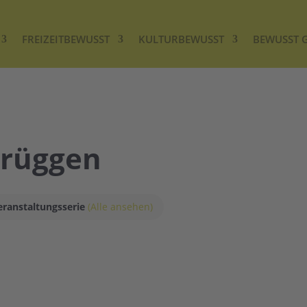
FREIZEITBEWUSST
KULTURBEWUSST
BEWUSST 
Brüggen
eranstaltungsserie
(Alle ansehen)