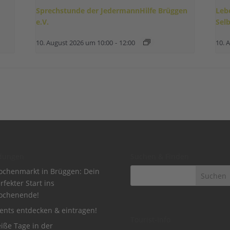
Sprechstunde der JedermannHilfe Brüggen
Leb
e.V.
Sel
10. August 2026 um 10:00
-
12:00
10. 
dungen
Suchen & Finden
chenmarkt in Brüggen: Dein
rfekter Start ins
ochenende!
ents entdecken & eintragen!
Tourist-Info
iße Tage in der