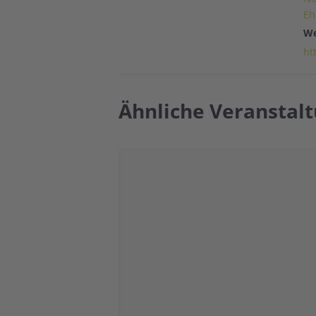
Eh
We
ht
Ähnliche Veranstal