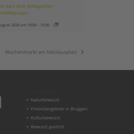
en nach dem Schlaganfall –
bsthilfegruppe
August 2026 um 18:00
-
19:30
Wochenmarkt am Nikolausplatz
Schnelleinstieg
Naturbewusst
Freizeitangebote in Brüggen
Kulturbewusst
Bewusst gastlich