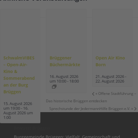
SchwalmVIBES
Brüggener
Open Air Kino
– Open-Air-
Büchermärkte
Born
Kino &
16. August 2026
21. August 2026
-
Sommerabend
um 10:00
-
18:00
22. August 2026
an der Burg
Brüggen
«
Offene Stadtführung –
Das historische Brüggen entdecken
15. August 2026
um 19:00
-
16.
Sprechstunde der JedermannHilfe Brüggen e.V.
»
August 2026 um
1:00
Bewusst Brüggen
Burggemeinde Brüggen: Vielfalt, Gemeinschaft und