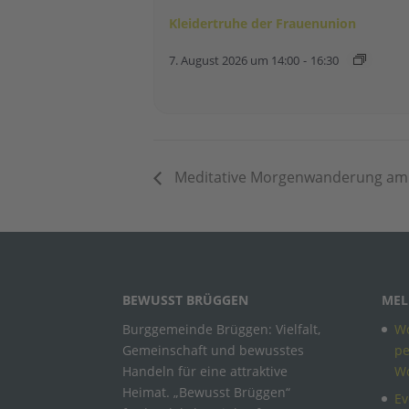
Kleidertruhe der Frauenunion
7. August 2026 um 14:00
-
16:30
Meditative Morgenwanderung am 
BEWUSST BRÜGGEN
MEL
Burggemeinde Brüggen: Vielfalt,
Wo
Gemeinschaft und bewusstes
pe
Handeln für eine attraktive
W
Heimat. „Bewusst Brüggen“
Ev