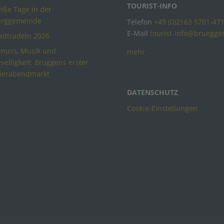
TOURIST-INFO
iße Tage in der
urggemeinde
Telefon
+49 (0)2163 5701-47
E-Mail
tourist-info@bruegge
adtradeln 2026
nuss, Musik und
mehr
selligkeit: Brüggens erster
ierabendmarkt
DATENSCHUTZ
Cookie-Einstellungen