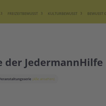
FREIZEITBEWUSST
KULTURBEWUSST
BEWUSST 
 der JedermannHilfe 
Veranstaltungsserie
(Alle ansehen)