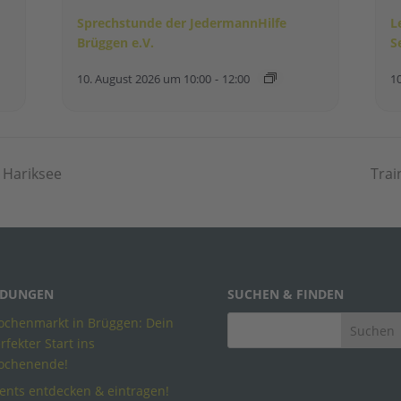
Sprechstunde der JedermannHilfe
L
Brüggen e.V.
S
10. August 2026 um 10:00
-
12:00
1
Hariksee
Trai
DUNGEN
SUCHEN & FINDEN
chenmarkt in Brüggen: Dein
rfekter Start ins
ochenende!
ents entdecken & eintragen!