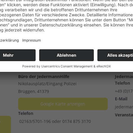
VERANSTALTUNGSORT
VERANS
Büro der JedermannHilfe
Jederman
Telefon
Nikolausplatz/Eingang Polizei
+49 (0)1
Brüggen
,
41379
E-Mail
Google Karte anzeigen
jederma
Telefon
Veransta
02163/5701-196 oder 0174 875 3170
e