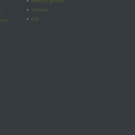
Bewusst gastlich
Termine
11
B2B
n.de