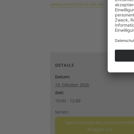
www.jedermannhilfe.de
DETAILS
Datum:
19. Oktober 2026
Zeit:
10:00 - 12:00
Serien:
Sprechstunde der JedermannHilf
Brüggen e.V.