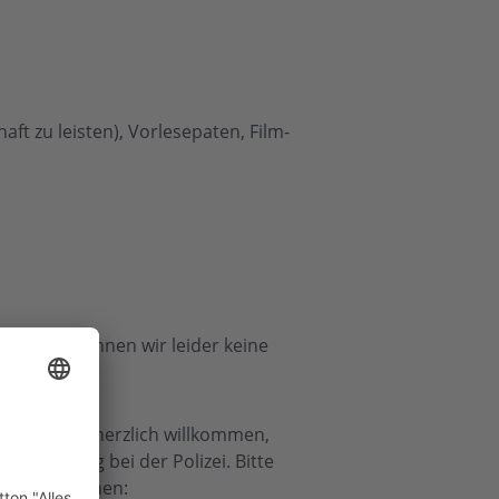
ft zu leisten), Vorlesepaten, Film-
en usw., können wir leider keine
n. Sie sind herzlich willkommen,
z, Eingang bei der Polizei. Bitte
 Informationen: