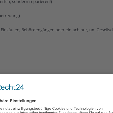
erfen, sondern reparieren!)
-betreuung)
ei Einkäufen, Behördengängen oder einfach nur, um Gesellscha
, wie z.B. Gartenarbeit, Möbel aufbauen, Lampen anschließ
m Internet. Dort können Sie auch unseren Flyer herunterlade
schen 10 und 12 Uhr treffen Sie uns im Büro am Nikolausplat
gerne auch per Email:
jedermannhilfe@brueggen.de.
Weitere