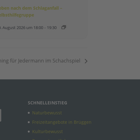
eben nach dem Schlaganfall –
elbsthilfegruppe
0. August 2026 um 18:00
-
19:30
ning für Jedermann im Schachspiel
SCHNELLEINSTIEG
Naturbewusst
Freizeitangebote in Brüggen
Kulturbewusst