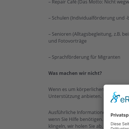
– Repair Café (Das Motto: Nicht wegw
– Schulen (Individualförderung und 
– Senioren (Alltagsbegleitung, z.B. b
und Fotovorträge
– Sprachförderung für Migranten
Was machen wir nicht?
Wenn es um körperlichen Einsatz geht
Unterstützung anbieten.
Ausführliche Informationen gibt es i
wenn Sie Hilfe benötigen. Montags zwi
klingeln, wir holen Sie ab. Anfragen 