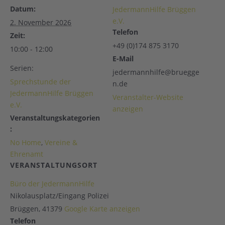
Datum:
JedermannHilfe Brüggen
e.V.
2. November 2026
Telefon
Zeit:
+49 (0)174 875 3170
10:00 - 12:00
E-Mail
Serien:
jedermannhilfe@bruegge
Sprechstunde der
n.de
JedermannHilfe Brüggen
Veranstalter-Website
e.V.
anzeigen
Veranstaltungskategorien
:
No Home
,
Vereine &
Ehrenamt
VERANSTALTUNGSORT
Büro der JedermannHilfe
Nikolausplatz/Eingang Polizei
Brüggen
,
41379
Google Karte anzeigen
Telefon