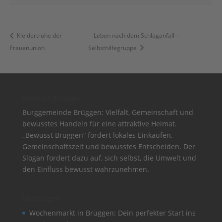
Kleidertruhe der
Leben nach dem Schlaganfall –
Frauenunion
Selbsthilfegruppe
Bewusst Brüggen
Burggemeinde Brüggen: Vielfalt, Gemeinschaft und
bewusstes Handeln für eine attraktive Heimat.
„Bewusst Brüggen“ fördert lokales Einkaufen,
Gemeinschaftszeit und bewusstes Entscheiden. Der
Slogan fordert dazu auf, sich selbst, die Umwelt und
den Einfluss bewusst wahrzunehmen.
Meldungen
Wochenmarkt in Brüggen: Dein perfekter Start ins