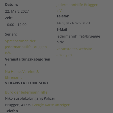
Datum:
JedermannHilfe Brüggen
e.V.
22. März 2027
Telefon
Zeit:
+49 (0)174 875 3170
10:00 - 12:00
E-Mail
Serien:
jedermannhilfe@bruegge
Sprechstunde der
n.de
JedermannHilfe Brüggen
Veranstalter-Website
e.V.
anzeigen
Veranstaltungskategorien
:
No Home
,
Vereine &
Ehrenamt
VERANSTALTUNGSORT
Büro der JedermannHilfe
Nikolausplatz/Eingang Polizei
Brüggen
,
41379
Google Karte anzeigen
Telefon