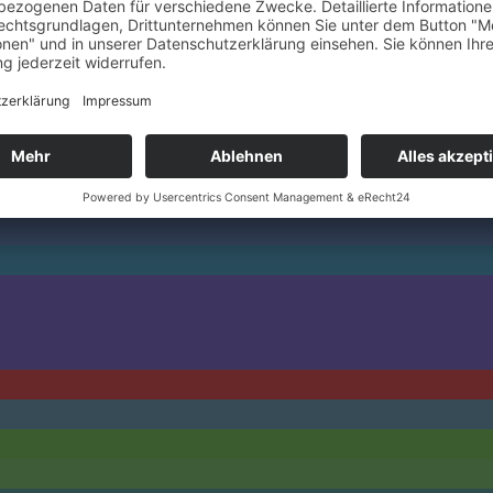
 können Sie auch unseren Flyer herunterladen. Sie si
ro am Nikolausplatz, Eingang bei der Polizei. Bitte k
ationen:
www.jedermannhilfe.de