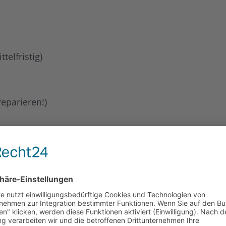
telfristig)
eparieren!)
hördengängen oder einfach nur, um Gesellschaft zu lei
enarbeit, Möbel aufbauen, Lampen anschließen usw., k