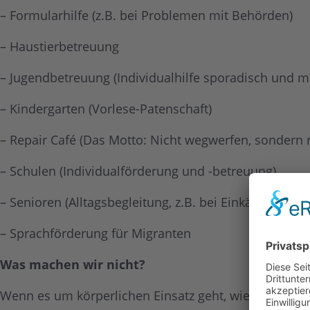
– Formularhilfe (z.B. bei Problemen mit Behörden)
– Haustierbetreuung
– Jugendbetreuung (Individualhilfe sporadisch und mit
– Kindergarten (Vorlese-Patenschaft)
– Repair Café (Das Motto: Nicht wegwerfen, sondern r
– Schulen (Individualförderung und -betreuung)
– Senioren (Alltagsbegleitung, z.B. bei Einkäufen, Be
– Sprachförderung für Migranten
Was machen wir nicht?
Wenn es um körperlichen Einsatz geht, wie z.B. Gart