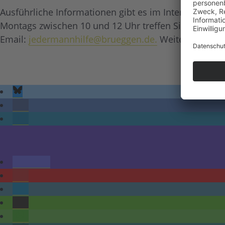
Ausführliche Informationen gibt es im Internet. Dort
Montags zwischen 10 und 12 Uhr treffen Sie uns im Bü
Email:
jedermannhilfe@brueggen.de.
Weitere Inform