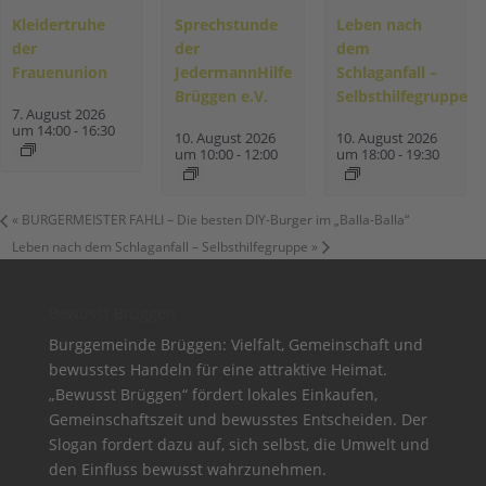
Kleidertruhe
Sprechstunde
Leben nach
der
der
dem
Frauenunion
JedermannHilfe
Schlaganfall –
Brüggen e.V.
Selbsthilfegruppe
7. August 2026
um 14:00
-
16:30
10. August 2026
10. August 2026
um 10:00
-
12:00
um 18:00
-
19:30
«
BURGERMEISTER FAHLI – Die besten DIY-Burger im „Balla-Balla“
Leben nach dem Schlaganfall – Selbsthilfegruppe
»
Bewusst Brüggen
Burggemeinde Brüggen: Vielfalt, Gemeinschaft und
bewusstes Handeln für eine attraktive Heimat.
„Bewusst Brüggen“ fördert lokales Einkaufen,
Gemeinschaftszeit und bewusstes Entscheiden. Der
Slogan fordert dazu auf, sich selbst, die Umwelt und
den Einfluss bewusst wahrzunehmen.