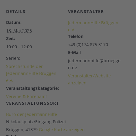
DETAILS
VERANSTALTER
Datum:
JedermannHilfe Brüggen
e.V.
18. Mai 2026
Telefon
Zeit:
+49 (0)174 875 3170
10:00 - 12:00
E-Mail
Serien:
jedermannhilfe@bruegge
Sprechstunde der
n.de
JedermannHilfe Brüggen
Veranstalter-Website
e.V.
anzeigen
Veranstaltungskategorie:
Vereine & Ehrenamt
VERANSTALTUNGSORT
Büro der JedermannHilfe
Nikolausplatz/Eingang Polizei
Brüggen
,
41379
Google Karte anzeigen