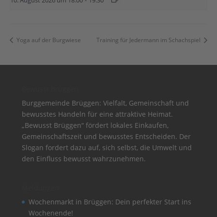
10. August 2026 um 18:00
-
19:30
Yoga auf der Burgwiese
Training für Jedermann im Schachspiel
Bewusst Brüggen
Burggemeinde Brüggen: Vielfalt, Gemeinschaft und
bewusstes Handeln für eine attraktive Heimat.
„Bewusst Brüggen“ fördert lokales Einkaufen,
Gemeinschaftszeit und bewusstes Entscheiden. Der
Slogan fordert dazu auf, sich selbst, die Umwelt und
den Einfluss bewusst wahrzunehmen.
Meldungen
Wochenmarkt in Brüggen: Dein perfekter Start ins
Wochenende!