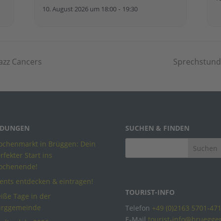
10. August 2026 um 18:00
-
19:30
azz Cancers
Sprechstund
DUNGEN
SUCHEN & FINDEN
chenmarkt in Brüggen: Dein
rfekter Start ins
ochenende!
ents entdecken & eintragen!
TOURIST-INFO
iße Tage in der
urggemeinde
Telefon
+49 (0)2163 5701-47
E-Mail
tourist-info@bruegge