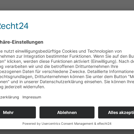
VERANSTALTUNGSORT
VERANS
Haus Mesterom
Schachk
Telefon
Borner Straße 34
+49 (0) 
Brüggen
,
Nordrhein Westfalen
41379
E-Mail
Deutschland
wi-thiel@
Google Karte anzeigen
iel