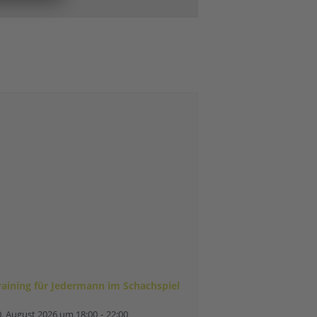
raining für Jedermann im Schachspiel
0. August 2026 um 18:00
-
22:00