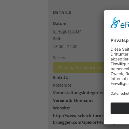
DETAILS
Datum:
5. August 2024
Zeit:
18:00 - 22:00
Serien:
Training für Jedermann im Schachsp
Eintritt:
Kostenlos
Veranstaltungskategorie:
Vereine & Ehrenamt
Website:
http://www.schach-turm-
brueggen.com/spielort-training/