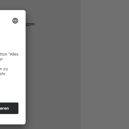
TALTER
lub Turm Brüggen
2163 2983
t-online.de