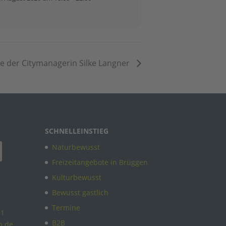
e der Citymanagerin Silke Langner
SCHNELLEINSTIEG
Naturbewusst
Freizeitangebote in Brüggen
Kulturbewusst
Bewusst gastlich
Termine
11
B2B
n.de