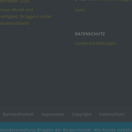
adtradeln 2026
nuss, Musik und
mehr
selligkeit: Brüggens erster
ierabendmarkt
DATENSCHUTZ
Cookie-Einstellungen
Barrierefreiheit
Impressum
Copyright
Datenschutz
eindeverwaltung Brüggen der Bürgermeister. Alle Rechte vorbeha