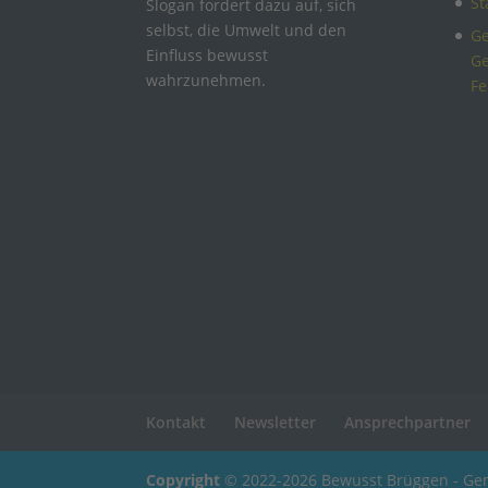
St
Slogan fordert dazu auf, sich
selbst, die Umwelt und den
Ge
Einfluss bewusst
Ge
wahrzunehmen.
Fe
Kontakt
Newsletter
Ansprechpartner
Copyright
© 2022-2026 Bewusst Brüggen - Gem