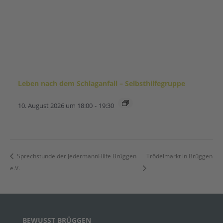
Leben nach dem Schlaganfall – Selbsthilfegruppe
10. August 2026 um 18:00
-
19:30
Sprechstunde der JedermannHilfe Brüggen
Trödelmarkt in Brüggen
e.V.
BEWUSST BRÜGGEN