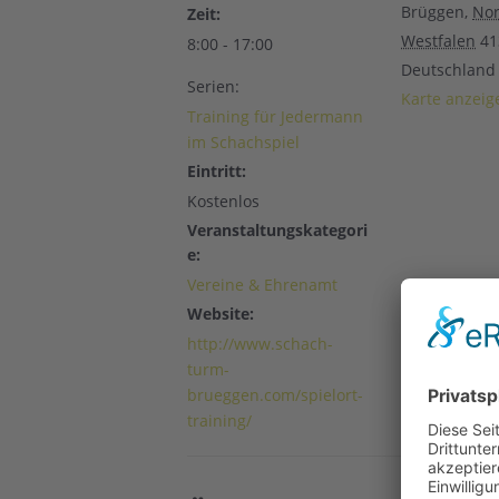
Brüggen
,
Nor
Zeit:
Westfalen
41
8:00 - 17:00
Deutschland
Serien:
Karte anzeig
Training für Jedermann
im Schachspiel
Eintritt:
Kostenlos
Veranstaltungskategori
e:
Vereine & Ehrenamt
Website:
http://www.schach-
turm-
brueggen.com/spielort-
training/