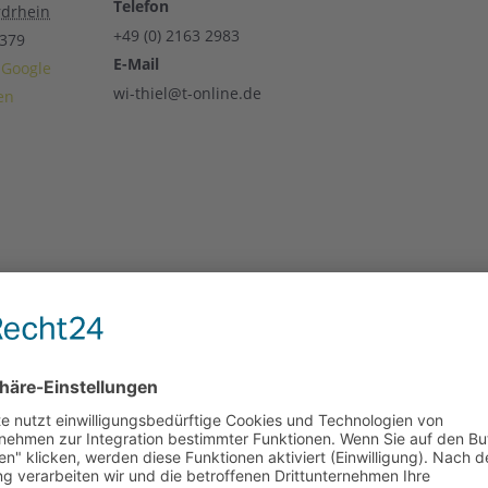
Telefon
drhein
+49 (0) 2163 2983
379
E-Mail
Google
wi-thiel@t-online.de
en