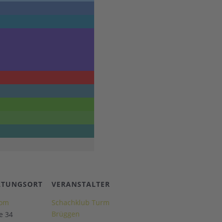
LTUNGSORT
VERANSTALTER
rom
Schachklub Turm
Brüggen
e 34