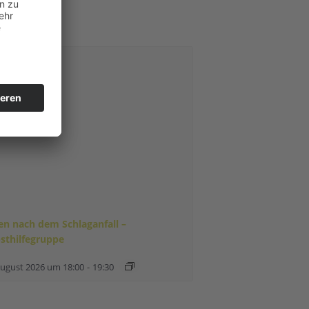
en nach dem Schlaganfall –
bsthilfegruppe
August 2026 um 18:00
-
19:30