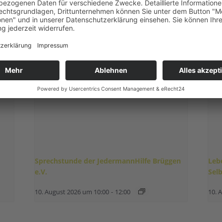
tungen
Sprechstunde der JedermannHilfe Brüggen
Leb
e.V.
Sel
10. August 2026 um 10:00
-
12:00
10. 