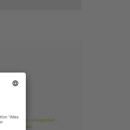
eben nach dem Schlaganfall –
elbsthilfegruppe