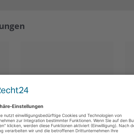
tungen
Sprechstunde der JedermannHilfe
L
Brüggen e.V.
S