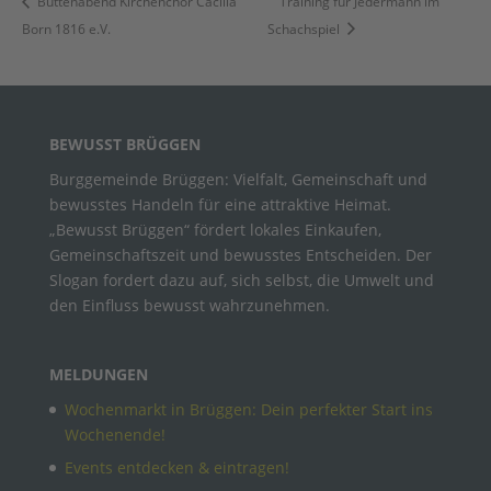
Büttenabend Kirchenchor Cäcilia
Training für Jedermann im
Born 1816 e.V.
Schachspiel
BEWUSST BRÜGGEN
Burggemeinde Brüggen: Vielfalt, Gemeinschaft und
bewusstes Handeln für eine attraktive Heimat.
„Bewusst Brüggen“ fördert lokales Einkaufen,
Gemeinschaftszeit und bewusstes Entscheiden. Der
Slogan fordert dazu auf, sich selbst, die Umwelt und
den Einfluss bewusst wahrzunehmen.
MELDUNGEN
Wochenmarkt in Brüggen: Dein perfekter Start ins
Wochenende!
Events entdecken & eintragen!