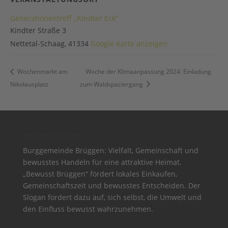
Generationentreff „Kindter Eck“
Kindter Straße 3
Nettetal-Schaag
,
41334
Google Karte anzeigen
Wochenmarkt am
Woche der Klimaanpassung 2024: Einladung
Nikolausplatz
zum Waldspaziergang
Bewusst Brüggen
Burggemeinde Brüggen: Vielfalt, Gemeinschaft und
bewusstes Handeln für eine attraktive Heimat.
„Bewusst Brüggen“ fördert lokales Einkaufen,
Gemeinschaftszeit und bewusstes Entscheiden. Der
Slogan fordert dazu auf, sich selbst, die Umwelt und
den Einfluss bewusst wahrzunehmen.