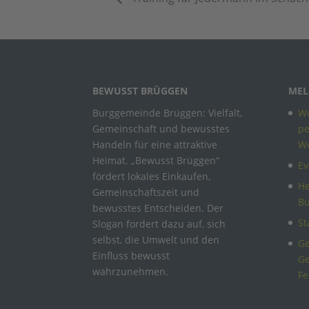
BEWUSST BRÜGGEN
MEL
Burggemeinde Brüggen: Vielfalt,
Wo
Gemeinschaft und bewusstes
pe
Handeln für eine attraktive
W
Heimat. „Bewusst Brüggen“
Ev
fördert lokales Einkaufen,
He
Gemeinschaftszeit und
B
bewusstes Entscheiden. Der
St
Slogan fordert dazu auf, sich
selbst, die Umwelt und den
Ge
Einfluss bewusst
Ge
wahrzunehmen.
Fe