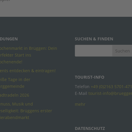
DUNGEN
SUCHEN & FINDEN
chenmarkt in Brüggen: Dein
rfekter Start ins
ochenende!
ents entdecken & eintragen!
TOURIST-INFO
iße Tage in der
urggemeinde
Telefon
+49 (0)2163 5701-47
E-Mail
tourist-info@bruegge
adtradeln 2026
nuss, Musik und
mehr
selligkeit: Brüggens erster
ierabendmarkt
DATENSCHUTZ