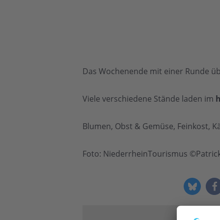
Das Wochenende mit einer Runde ü
Viele verschiedene Stände laden im
h
Blumen, Obst & Gemüse, Feinkost, Kä
Foto: NiederrheinTourismus ©Patri