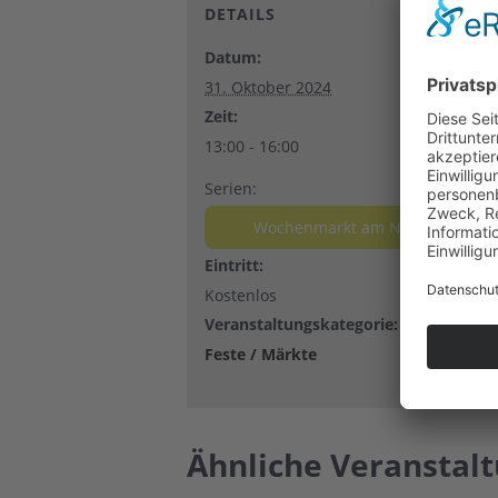
DETAILS
Datum:
31. Oktober 2024
Zeit:
13:00 - 16:00
Serien:
Wochenmarkt am Nikolausplatz
Eintritt:
Kostenlos
Veranstaltungskategorie:
Feste / Märkte
Ähnliche Veranstal