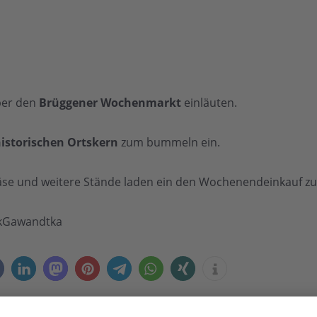
ber den
Brüggener Wochenmarkt
einläuten.
istorischen Ortskern
zum bummeln ein.
se und weitere Stände laden ein den Wochenendeinkauf zu 
ckGawandtka