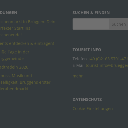
DUNGEN
SUCHEN & FINDEN
chenmarkt in Brüggen: Dein
rfekter Start ins
ochenende!
ents entdecken & eintragen!
TOURIST-INFO
iße Tage in der
urggemeinde
Telefon
+49 (0)2163 5701-47
E-Mail
tourist-info@bruegge
adtradeln 2026
nuss, Musik und
mehr
selligkeit: Brüggens erster
ierabendmarkt
DATENSCHUTZ
Cookie-Einstellungen