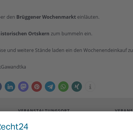
ber den
Brüggener Wochenmarkt
einläuten.
istorischen Ortskern
zum bummeln ein.
se und weitere Stände laden ein den Wochenendeinkauf zu 
ckGawandtka
VERANSTALTUNGSORT
VERANS