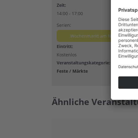
Zeit:
14:00 - 17:00
Serien:
Wochenmarkt am Nikolausplatz
Eintritt:
Kostenlos
Veranstaltungskategorie:
Feste / Märkte
Ähnliche Veranstal