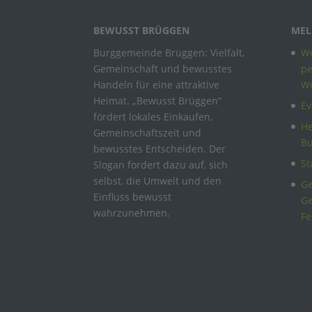
BEWUSST BRÜGGEN
MEL
Burggemeinde Brüggen: Vielfalt,
Wo
Gemeinschaft und bewusstes
pe
Handeln für eine attraktive
W
Heimat. „Bewusst Brüggen“
Ev
fördert lokales Einkaufen,
He
Gemeinschaftszeit und
B
bewusstes Entscheiden. Der
St
Slogan fordert dazu auf, sich
selbst, die Umwelt und den
Ge
Einfluss bewusst
Ge
wahrzunehmen.
Fe