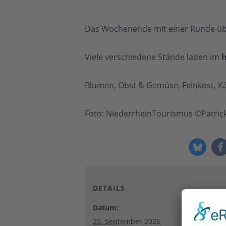
Das Wochenende mit einer Runde ü
Viele verschiedene Stände laden im
h
Blumen, Obst & Gemüse, Feinkost, Kä
Foto: NiederrheinTourismus ©Patri
DETAILS
Datum:
25. September 2026