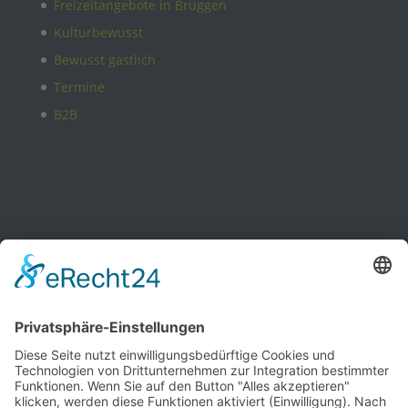
Freizeitangebote in Brüggen
Kulturbewusst
Bewusst gastlich
Termine
B2B