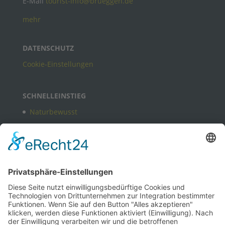
E-Mail
tourist-info@brueggen.de
mehr
DATENSCHUTZ
Cookie-Einstellungen
SCHNELLEINSTIEG
Naturbewusst
Freizeitangebote in Brüggen
Kulturbewusst
Bewusst gastlich
Termine
B2B