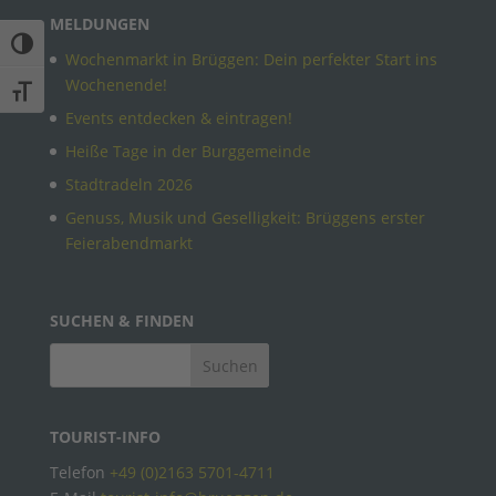
MELDUNGEN
Umschalten auf hohe Kontraste
Wochenmarkt in Brüggen: Dein perfekter Start ins
Wochenende!
Schrift vergrößern
Events entdecken & eintragen!
Heiße Tage in der Burggemeinde
Stadtradeln 2026
Genuss, Musik und Geselligkeit: Brüggens erster
Feierabendmarkt
SUCHEN & FINDEN
TOURIST-INFO
Telefon
+49 (0)2163 5701-4711